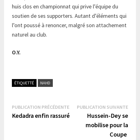
huis clos en championnat qui prive l’équipe du
soutien de ses supporters. Autant d’éléments qui
l’ont poussé à renoncer, malgré son attachement
naturel au club.
O.Y.
ÉTIQUETTÉ
NAHD
Navigation
Publication
Publi
PUBLICATION PRÉCÉDENTE
PUBLICATION SUIVANTE
précédente :
suiva
Kedadra enfin rassuré
Hussein-Dey se
de
mobilise pour la
l’article
Coupe