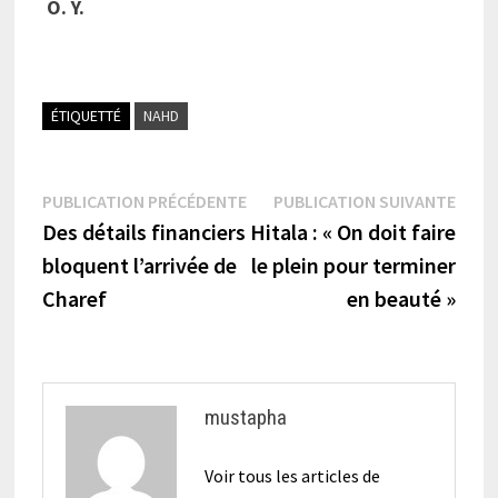
O. Y.
ÉTIQUETTÉ
NAHD
Navigation
Publication
Publi
PUBLICATION PRÉCÉDENTE
PUBLICATION SUIVANTE
précédente :
suiva
Des détails financiers
Hitala : « On doit faire
de
bloquent l’arrivée de
le plein pour terminer
l’article
Charef
en beauté »
mustapha
Voir tous les articles de