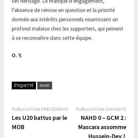
cet héritage. Le manque d’engagement,
l’absence de remise en question et la priorité
donnée aux intérêts personnels nourrissent un
profond malaise chez les supporters, qui peinent
à se reconnaître dans cette équipe.
O. Y.
ÉTIQUETTÉ
NAHD
Navigation
Publication
Publi
PUBLICATION PRÉCÉDENTE
PUBLICATION SUIVANTE
précédente :
suiva
Les U20 battus par le
NAHD 0 – GCM 2 :
de
MOB
Mascara assomme
l’article
Hussein-Dey !