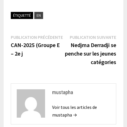
ÉTIQUETTÉ
EN
Navigation
Publication
Publi
PUBLICATION PRÉCÉDENTE
PUBLICATION SUIVANTE
précédente :
suiva
CAN-2025 (Groupe E
Nedjma Derradji se
de
– 2e j
penche sur les jeunes
l’article
catégories
mustapha
Voir tous les articles de
mustapha →