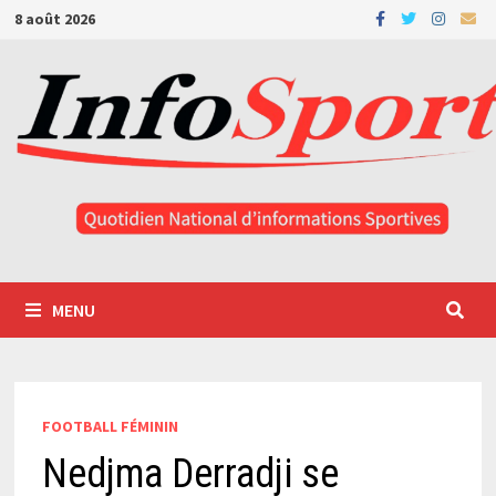
Passer
8 août 2026
au
contenu
MENU
FOOTBALL FÉMININ
Nedjma Derradji se