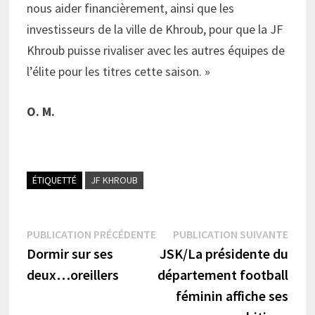
nous aider financièrement, ainsi que les
investisseurs de la ville de Khroub, pour que la JF
Khroub puisse rivaliser avec les autres équipes de
l’élite pour les titres cette saison. »
O. M.
ÉTIQUETTÉ
JF KHROUB
Navigation
Publication
Publi
PUBLICATION PRÉCÉDENTE
PUBLICATION SUIVANTE
précédente :
suiva
Dormir sur ses
JSK/La présidente du
de
deux…oreillers
département football
l’article
féminin affiche ses