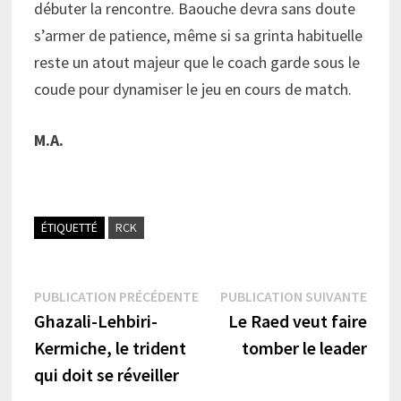
débuter la rencontre. Baouche devra sans doute
s’armer de patience, même si sa grinta habituelle
reste un atout majeur que le coach garde sous le
coude pour dynamiser le jeu en cours de match.
M.A.
ÉTIQUETTÉ
RCK
Navigation
Publication
Publi
PUBLICATION PRÉCÉDENTE
PUBLICATION SUIVANTE
précédente :
suiva
Ghazali-Lehbiri-
Le Raed veut faire
de
Kermiche, le trident
tomber le leader
l’article
qui doit se réveiller