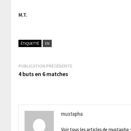
M.T.
ÉTIQUETTÉ
EN
Navigation
Publication
PUBLICATION PRÉCÉDENTE
précédente :
4 buts en 6 matches
de
l’article
mustapha
Voir tous les articles de mustapha