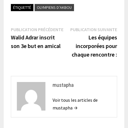
ÉTIQUETTÉ
OLYMPIENS D’AKBOU
Navigation
Publication
Publi
PUBLICATION PRÉCÉDENTE
PUBLICATION SUIVANTE
précédente :
suiva
Walid Adrar inscrit
Les équipes
de
son 3e but en amical
incorporées pour
l’article
chaque rencontre :
mustapha
Voir tous les articles de
mustapha →