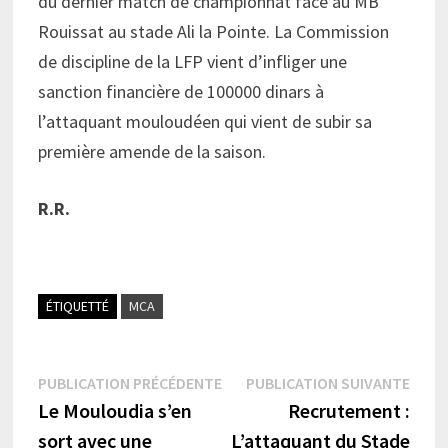
du dernier match de championnat face au MB
Rouissat au stade Ali la Pointe. La Commission
de discipline de la LFP vient d’infliger une
sanction financière de 100000 dinars à
l’attaquant mouloudéen qui vient de subir sa
première amende de la saison.
R.R.
ÉTIQUETTÉ
MCA
Navigation
Publication
Publi
PUBLICATION PRÉCÉDENTE
PUBLICATION SUIVANTE
précédente :
suiva
Le Mouloudia s’en
Recrutement :
de
sort avec une
L’attaquant du Stade