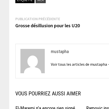
Navigation
Publication
PUBLICATION PRÉCÉDENTE
précédente :
Grosse désillusion pour les U20
de
l’article
mustapha
Voir tous les articles de mustapha
VOUS POURRIEZ AUSSI AIMER
El-Maremi n’a encore rien signé
Ramovic insi