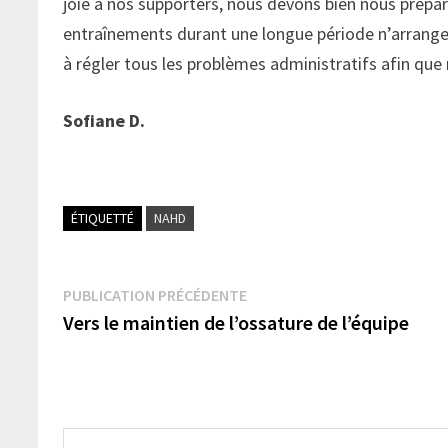
joie à nos supporters, nous devons bien nous prépar
entraînements durant une longue période n’arrange 
à régler tous les problèmes administratifs afin que
Sofiane D.
ÉTIQUETTÉ
NAHD
Navigation
Publication
PUBLICATION PRÉCÉDENTE
précédente :
Vers le maintien de l’ossature de l’équipe
de
l’article