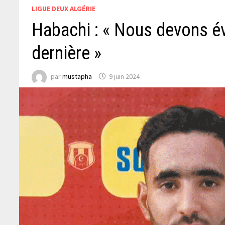
LIGUE DEUX ALGÉRIE
Habachi : « Nous devons évi
dernière »
par
mustapha
9 juin 2024