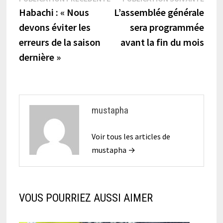
Navigation
précédente :
suiva
Habachi : « Nous
L’assemblée générale
de
devons éviter les
sera programmée
l’article
erreurs de la saison
avant la fin du mois
dernière »
mustapha
Voir tous les articles de
mustapha →
VOUS POURRIEZ AUSSI AIMER