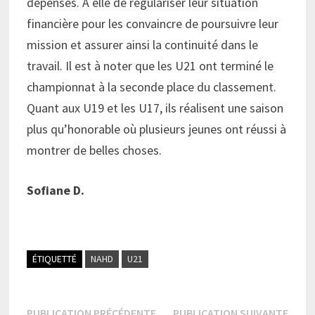
dépenses. A elle de régulariser leur situation
financière pour les convaincre de poursuivre leur
mission et assurer ainsi la continuité dans le
travail. Il est à noter que les U21 ont terminé le
championnat à la seconde place du classement.
Quant aux U19 et les U17, ils réalisent une saison
plus qu’honorable où plusieurs jeunes ont réussi à
montrer de belles choses.
Sofiane D.
ÉTIQUETTÉ
NAHD
U21
Publication
Publi
PUBLICATION PRÉCÉDENTE
PUBLICATION SUIVANTE