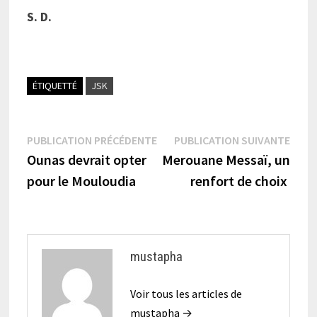
S. D.
ÉTIQUETTÉ
JSK
Navigation
Publication
Publi
PUBLICATION PRÉCÉDENTE
PUBLICATION SUIVANTE
précédente :
suiva
Ounas devrait opter
Merouane Messaï, un
de
pour le Mouloudia
renfort de choix
l’article
mustapha
Voir tous les articles de
mustapha →