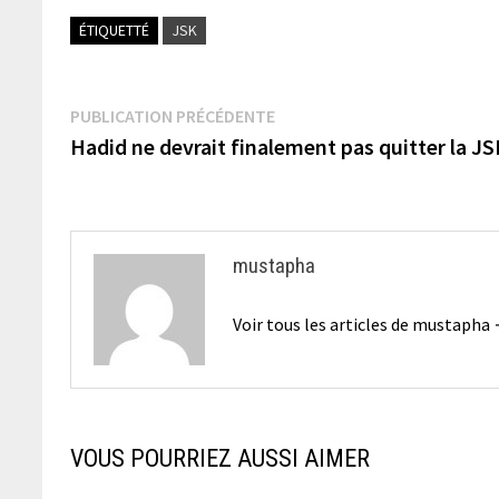
ÉTIQUETTÉ
JSK
Navigation
Publication
PUBLICATION PRÉCÉDENTE
précédente :
Hadid ne devrait finalement pas quitter la JS
de
l’article
mustapha
Voir tous les articles de mustapha
VOUS POURRIEZ AUSSI AIMER