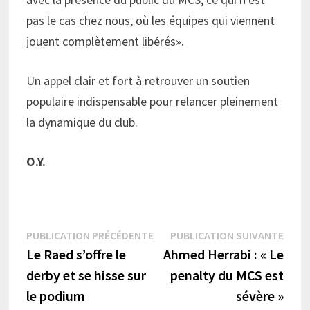
pas le cas chez nous, où les équipes qui viennent
jouent complètement libérés».
Un appel clair et fort à retrouver un soutien
populaire indispensable pour relancer pleinement
la dynamique du club.
O.Y.
Navigation
Publication
Publi
PUBLICATION PRÉCÉDENTE
PUBLICATION SUIVANTE
précédente :
suiva
Le Raed s’offre le
Ahmed Herrabi : « Le
de
derby et se hisse sur
penalty du MCS est
l’article
le podium
sévère »