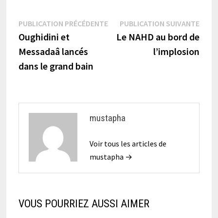
Navigation
Publication
Publi
PUBLICATION PRÉCÉDENTE
PUBLICATION SUIVANTE
précédente :
suiva
Oughidini et
Le NAHD au bord de
de
Messadaâ lancés
l’implosion
l’article
dans le grand bain
mustapha
Voir tous les articles de
mustapha →
VOUS POURRIEZ AUSSI AIMER