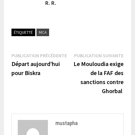
R. R.
ÉTIQUETTÉ
MCA
Navigation
Publication
Publi
PUBLICATION PRÉCÉDENTE
PUBLICATION SUIVANTE
précédente :
suiva
Départ aujourd’hui
Le Mouloudia exige
de
pour Biskra
de la FAF des
l’article
sanctions contre
Ghorbal
mustapha