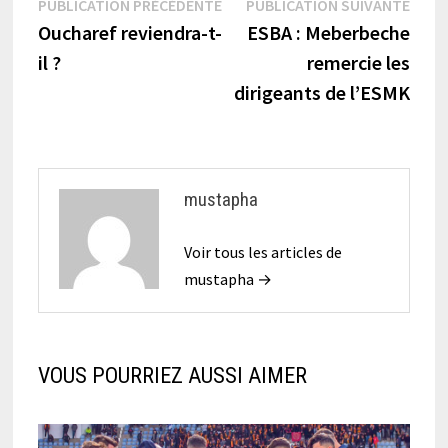
Navigation
Publication
Publi
PUBLICATION PRÉCÉDENTE
PUBLICATION SUIVANTE
précédente :
suiva
Oucharef reviendra-t-
ESBA : Meberbeche
de
il ?
remercie les
l’article
dirigeants de l’ESMK
mustapha
Voir tous les articles de
mustapha →
VOUS POURRIEZ AUSSI AIMER