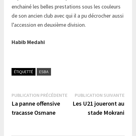
enchainé les belles prestations sous les couleurs
de son ancien club avec qui il a pu décrocher aussi
l’accession en deuxième division.
Habib Medahi
ÉTIQUETTÉ
ESBA
Navigation
Publication
Publi
PUBLICATION PRÉCÉDENTE
PUBLICATION SUIVANTE
précédente :
suiva
La panne offensive
Les U21 joueront au
de
tracasse Osmane
stade Mokrani
l’article