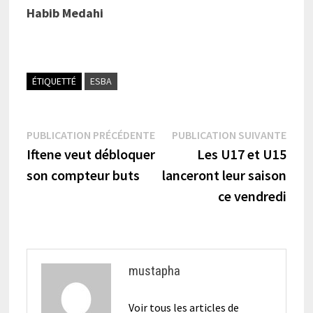
Habib Medahi
ÉTIQUETTÉ
ESBA
Navigation
Publication
Publi
PUBLICATION PRÉCÉDENTE
PUBLICATION SUIVANTE
précédente :
suiva
Iftene veut débloquer
Les U17 et U15
de
son compteur buts
lanceront leur saison
l’article
ce vendredi
mustapha
Voir tous les articles de