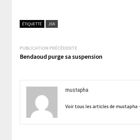
ÉTIQUETTÉ
JSK
Navigation
Publication
PUBLICATION PRÉCÉDENTE
précédente :
Bendaoud purge sa suspension
de
l’article
mustapha
Voir tous les articles de mustapha