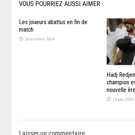
VOUS POURRIEZ AUSSI AIMER
Les joueurs abattus en fin de
match
20 octobre 2024
Hadj Redjem 
champion es
nouvelle èr
19 juin 2024
Laisser un commentaire