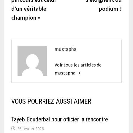
l’article
d’un véritable
podium !
champion »
mustapha
Voir tous les articles de
mustapha →
VOUS POURRIEZ AUSSI AIMER
Tayeb Bouderbal pour officier la rencontre
26 février 2026