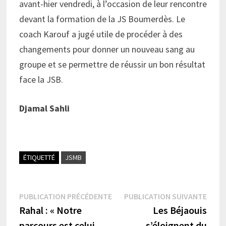
avant-hier vendredi, à l’occasion de leur rencontre
devant la formation de la JS Boumerdès. Le
coach Karouf a jugé utile de procéder à des
changements pour donner un nouveau sang au
groupe et se permettre de réussir un bon résultat
face la JSB.
Djamal Sahli
ÉTIQUETTÉ
JSMB
Navigation
Publication
Publi
PUBLICATION PRÉCÉDENTE
PUBLICATION SUIVANTE
précédente :
suiva
Rahal : « Notre
Les Béjaouis
de
parcours est celui
s’éloignent du