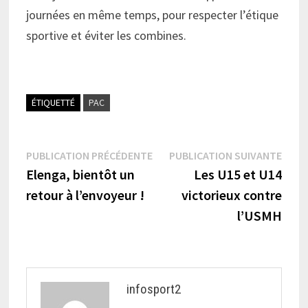
journées en même temps, pour respecter l’étique
sportive et éviter les combines.
ÉTIQUETTÉ
PAC
Navigation
Publication
Publi
PUBLICATION PRÉCÉDENTE
PUBLICATION SUIVANTE
précédente :
suiva
Elenga, bientôt un
Les U15 et U14
de
retour à l’envoyeur !
victorieux contre
l’article
l’USMH
infosport2