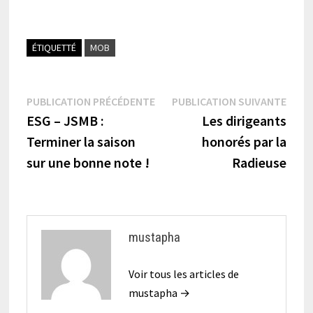
ÉTIQUETTÉ
MOB
Navigation
Publication
Publi
PUBLICATION PRÉCÉDENTE
PUBLICATION SUIVANTE
précédente :
suiva
ESG – JSMB :
Les dirigeants
de
Terminer la saison
honorés par la
l’article
sur une bonne note !
Radieuse
mustapha
Voir tous les articles de
mustapha →