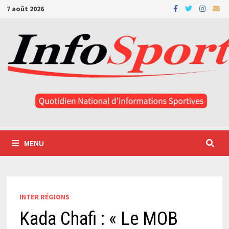
Passer
7 août 2026
au
contenu
MENU
INTER RÉGIONS
Kada Chafi : « Le MOB