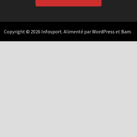
Copyright © 2026
Infosport
. Alimenté par
WordPress
et
Bam
.