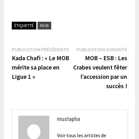
ÉTIQUETTÉ
MOB
Navigation
Publication
Publi
PUBLICATION PRÉCÉDENTE
PUBLICATION SUIVANTE
précédente :
suiva
Kada Chafi : « Le MOB
MOB – ESB : Les
de
mérite sa place en
Crabes veulent fêter
l’article
Ligue 1 »
l’accession par un
succès !
mustapha
Voir tous les articles de