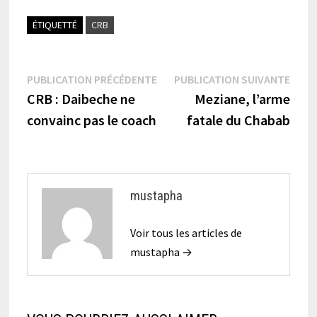
ÉTIQUETTÉ
CRB
Navigation
Publication
Publi
PUBLICATION PRÉCÉDENTE
PUBLICATION SUIVANTE
précédente :
suiva
CRB : Daibeche ne
Meziane, l’arme
de
convainc pas le coach
fatale du Chabab
l’article
mustapha
Voir tous les articles de
mustapha →