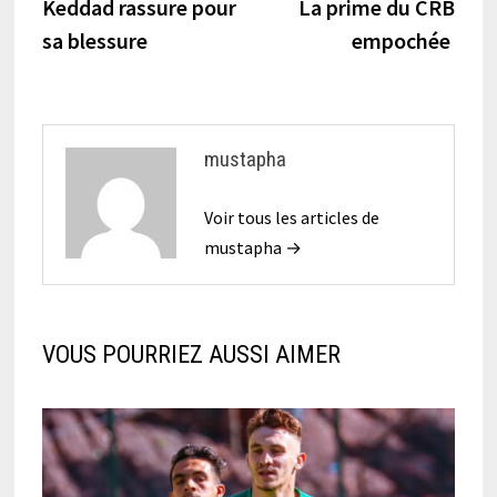
précédente :
suiva
Keddad rassure pour
La prime du CRB
de
sa blessure
empochée
l’article
mustapha
Voir tous les articles de
mustapha →
VOUS POURRIEZ AUSSI AIMER