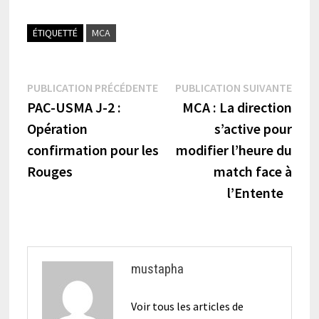
ÉTIQUETTÉ
MCA
Navigation
Publication
Publi
PUBLICATION PRÉCÉDENTE
PUBLICATION SUIVANTE
précédente :
suiva
PAC-USMA J-2 :
MCA : La direction
de
Opération
s’active pour
l’article
confirmation pour les
modifier l’heure du
Rouges
match face à
l’Entente
mustapha
Voir tous les articles de