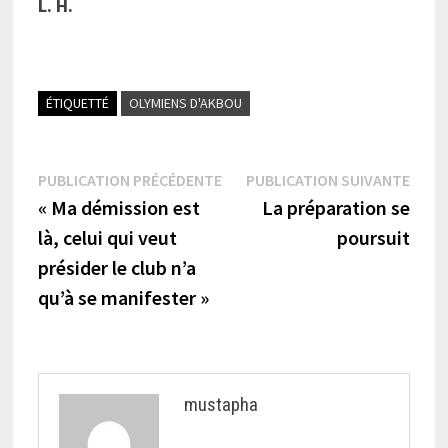
L. H.
ÉTIQUETTÉ
OLYMIENS D'AKBOU
Navigation
Publication
Publi
PUBLICATION PRÉCÉDENTE
PUBLICATION SUIVANTE
précédente :
suiva
« Ma démission est
La préparation se
de
là, celui qui veut
poursuit
l’article
présider le club n’a
qu’à se manifester »
mustapha