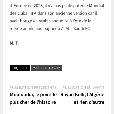
d’Europe en 2023, il n’a pas pu disputer le Mondial
des clubs FIFA dans son ancienne version car il
avait bougé en Arabie saoudite à l’été de la
même année pour signer à Al Ahli Saudi FC.
M. T.
ÉTIQUETTÉ
MANCHESTER CITY
Navigation
Publication
Publi
PUBLICATION PRÉCÉDENTE
PUBLICATION SUIVANTE
précédente :
suiva
Mouloudia, le point le
Rayan Kolli, l’Algérie
de
plus cher de l’histoire
et rien d’autre
l’article