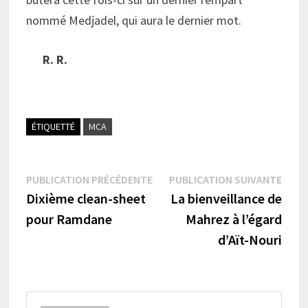
nommé Medjadel, qui aura le dernier mot.
R. R.
ÉTIQUETTÉ
MCA
Navigation
Publication
Publi
PUBLICATION PRÉCÉDENTE
PUBLICATION SUIVANTE
précédente :
suiva
Dixième clean-sheet
La bienveillance de
de
pour Ramdane
Mahrez à l’égard
l’article
d’Aït-Nouri