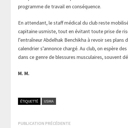
programme de travail en conséquence.
En attendant, le staff médical du club reste mobili
capitaine usmiste, tout en évitant toute prise de r
l’entraîneur Abdelhak Benchikha à revoir ses plans 
calendrier s’annonce chargé. Au club, on espère de
dans ce genre de blessures musculaires, souvent dél
M. M.
ÉTIQUETTÉ
USMA
Navigation
Publication
PUBLICATION PRÉCÉDENTE