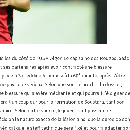
uelles du côté de l’USM Alger. Le capitaine des Rouges, Saâd
 ses partenaires après avoir contracté une blessure
e
a place à Safieddine Athmania à la 60
minute, après s’être
ème physique sérieux. Selon une source proche du dossier,
ne blessure qui s’avère méchante et qui pourrait l’éloigner d
uerait un coup dur pour la formation de Soustara, tant son
stiaire. Selon notre source, le joueur doit passer une
ision la nature exacte de la lésion ainsi que la durée de so
 médical que le staff technique sera fixé et pourra adapter so