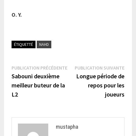
O. Y.
ÉTIQUETTÉ
NAHD
Navigation
Publication
Publi
PUBLICATION PRÉCÉDENTE
PUBLICATION SUIVANTE
précédente :
suiva
Sabouni deuxième
Longue période de
de
meilleur buteur de la
repos pour les
l’article
L2
joueurs
mustapha