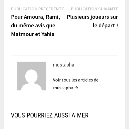
Navigation
Publication
Publi
PUBLICATION PRÉCÉDENTE
PUBLICATION SUIVANTE
précédente :
suiva
Pour Amoura, Rami,
Plusieurs joueurs sur
de
du même avis que
le départ !
l’article
Matmour et Yahia
mustapha
Voir tous les articles de
mustapha →
VOUS POURRIEZ AUSSI AIMER