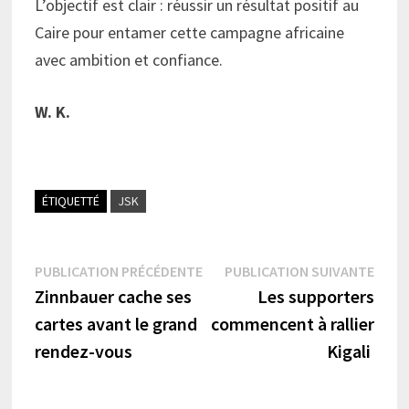
L’objectif est clair : réussir un résultat positif au
Caire pour entamer cette campagne africaine
avec ambition et confiance.
W. K.
ÉTIQUETTÉ
JSK
Navigation
Publication
Publi
PUBLICATION PRÉCÉDENTE
PUBLICATION SUIVANTE
précédente :
suiva
Zinnbauer cache ses
Les supporters
de
cartes avant le grand
commencent à rallier
l’article
rendez-vous
Kigali