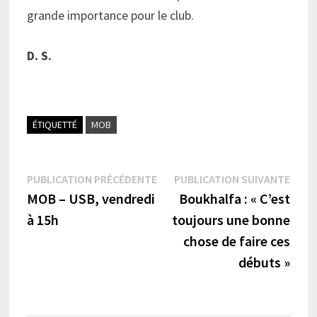
grande importance pour le club.
D. S.
ÉTIQUETTÉ
MOB
Navigation
Publication
Publi
PUBLICATION PRÉCÉDENTE
PUBLICATION SUIVANTE
précédente :
suiva
MOB – USB, vendredi
Boukhalfa : « C’est
de
à 15h
toujours une bonne
l’article
chose de faire ces
débuts »