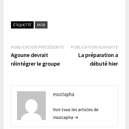
ÉTIQUETTÉ
MOB
Navigation
Publication
Publi
PUBLICATION PRÉCÉDENTE
PUBLICATION SUIVANTE
précédente :
suiva
Agoune devrait
La préparation a
de
réintégrer le groupe
débuté hier
l’article
mustapha
Voir tous les articles de
mustapha →