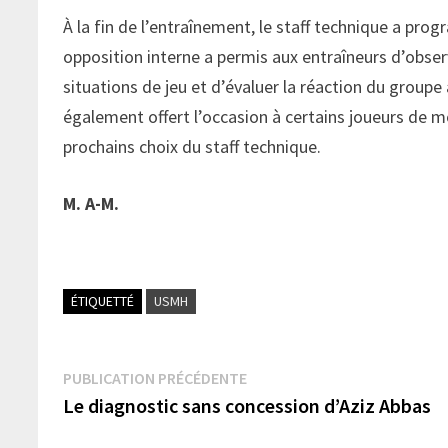
À la fin de l’entraînement, le staff technique a pro
opposition interne a permis aux entraîneurs d’obs
situations de jeu et d’évaluer la réaction du groupe
également offert l’occasion à certains joueurs de m
prochains choix du staff technique.
M. A-M.
ÉTIQUETTÉ
USMH
Navigation
Publication
PUBLICATION PRÉCÉDENTE
précédente :
Le diagnostic sans concession d’Aziz Abbas
de