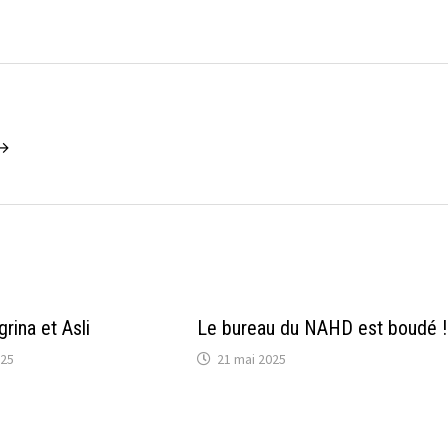
 →
rina et Asli
Le bureau du NAHD est boudé !
025
21 mai 2025