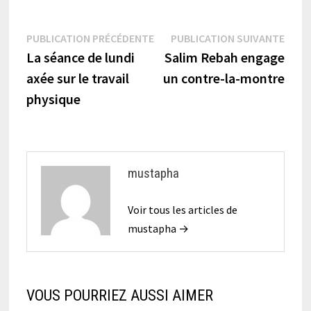
Navigation
Publication
Publi
PUBLICATION PRÉCÉDENTE
PUBLICATION SUIVANTE
précédente :
suiva
La séance de lundi
Salim Rebah engage
de
axée sur le travail
un contre-la-montre
l’article
physique
mustapha
Voir tous les articles de
mustapha →
VOUS POURRIEZ AUSSI AIMER