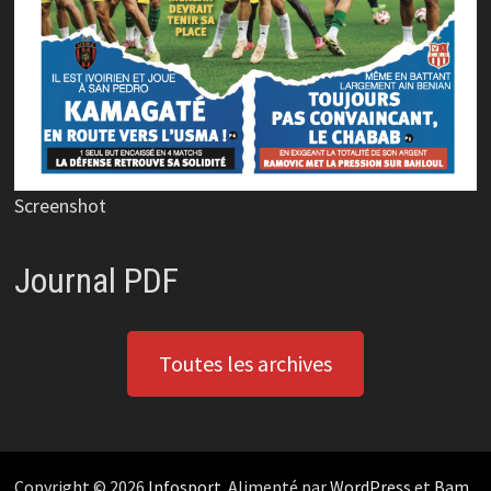
Screenshot
Journal PDF
Toutes les archives
Copyright © 2026
Infosport
. Alimenté par
WordPress
et
Bam
.