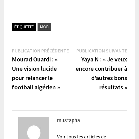
ÉTIQUETTÉ
MOB
Navigation
Publication
Publi
PUBLICATION PRÉCÉDENTE
PUBLICATION SUIVANTE
précédente :
suiva
Mourad Ouardi : «
Yaya N : « Je veux
de
Une vision lucide
encore contribuer à
l’article
pour relancer le
d’autres bons
football algérien »
résultats »
mustapha
Voir tous les articles de