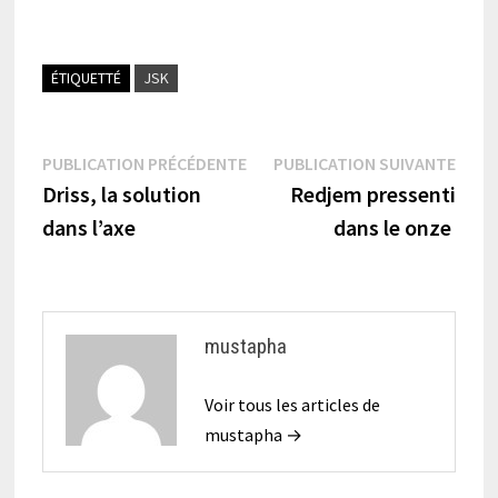
ÉTIQUETTÉ
JSK
Navigation
Publication
Publi
PUBLICATION PRÉCÉDENTE
PUBLICATION SUIVANTE
précédente :
suiva
Driss, la solution
Redjem pressenti
de
dans l’axe
dans le onze
l’article
mustapha
Voir tous les articles de
mustapha →