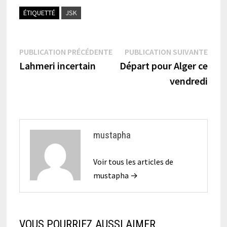
ÉTIQUETTÉ
JSK
Navigation
Publication
Publi
PUBLICATION PRÉCÉDENTE
PUBLICATION SUIVANTE
précédente :
suiva
Lahmeri incertain
Départ pour Alger ce
de
vendredi
l’article
mustapha
Voir tous les articles de
mustapha →
VOUS POURRIEZ AUSSI AIMER