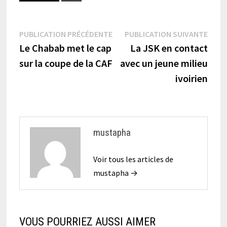
Navigation
Publication
Publi
PUBLICATION PRÉCÉDENTE
PUBLICATION SUIVANTE
précédente :
suiva
Le Chabab met le cap
La JSK en contact
de
sur la coupe de la CAF
avec un jeune milieu
l’article
ivoirien
mustapha
Voir tous les articles de
mustapha →
VOUS POURRIEZ AUSSI AIMER