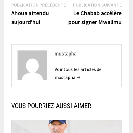
Navigation
Publication
Publi
PUBLICATION PRÉCÉDENTE
PUBLICATION SUIVANTE
précédente :
suiva
Ahoua attendu
Le Chabab accélère
de
aujourd’hui
pour signer Mwalimu
l’article
mustapha
Voir tous les articles de
mustapha →
VOUS POURRIEZ AUSSI AIMER