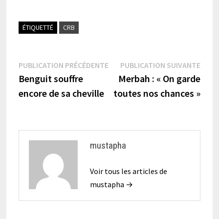
ÉTIQUETTÉ
CRB
Navigation
Publication
Publi
PUBLICATION PRÉCÉDENTE
PUBLICATION SUIVANTE
précédente :
suiva
Benguit souffre
Merbah : « On garde
de
encore de sa cheville
toutes nos chances »
l’article
mustapha
Voir tous les articles de
mustapha →