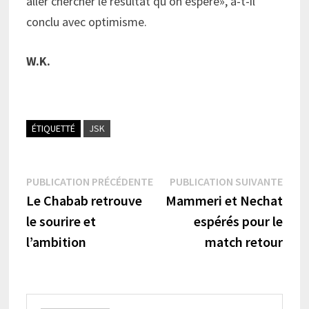
aller chercher le résultat qu’on espère», a-t-il
conclu avec optimisme.
W.K.
ÉTIQUETTÉ
JSK
Navigation
Publication
Publi
PUBLICATION PRÉCÉDENTE
PUBLICATION SUIVANTE
précédente :
suiva
Le Chabab retrouve
Mammeri et Nechat
de
le sourire et
espérés pour le
l’article
l’ambition
match retour