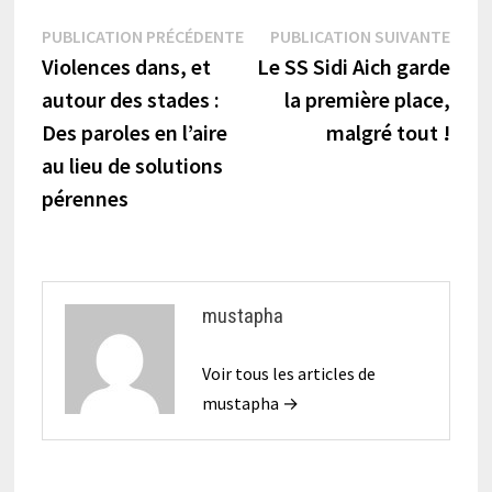
Navigation
Publication
Publi
PUBLICATION PRÉCÉDENTE
PUBLICATION SUIVANTE
précédente :
suiva
Violences dans, et
Le SS Sidi Aich garde
de
autour des stades :
la première place,
l’article
Des paroles en l’aire
malgré tout !
au lieu de solutions
pérennes
mustapha
Voir tous les articles de
mustapha →