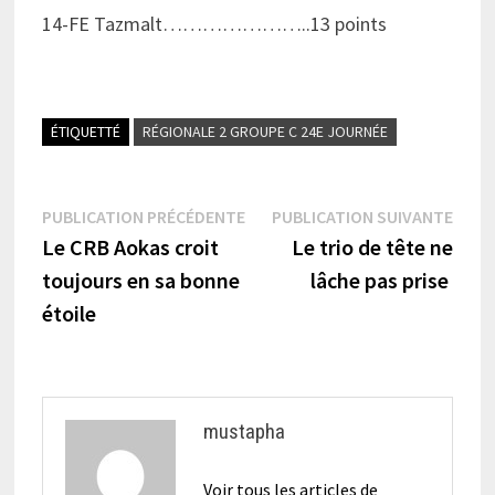
14-FE Tazmalt…………………..13 points
ÉTIQUETTÉ
RÉGIONALE 2 GROUPE C 24E JOURNÉE
Navigation
Publication
Publi
PUBLICATION PRÉCÉDENTE
PUBLICATION SUIVANTE
précédente :
suiva
Le CRB Aokas croit
Le trio de tête ne
de
toujours en sa bonne
lâche pas prise
l’article
étoile
mustapha
Voir tous les articles de