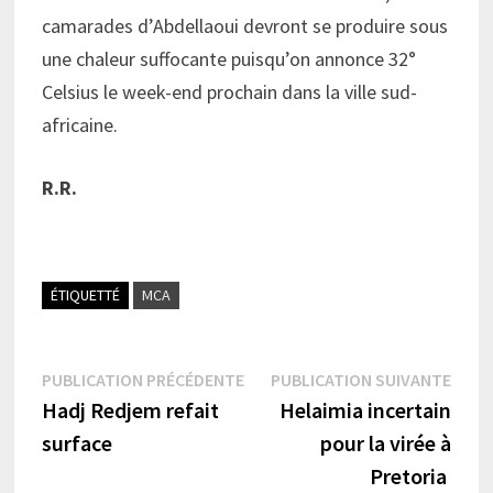
camarades d’Abdellaoui devront se produire sous
une chaleur suffocante puisqu’on annonce 32°
Celsius le week-end prochain dans la ville sud-
africaine.
R.R.
ÉTIQUETTÉ
MCA
Navigation
Publication
Publi
PUBLICATION PRÉCÉDENTE
PUBLICATION SUIVANTE
précédente :
suiva
Hadj Redjem refait
Helaimia incertain
de
surface
pour la virée à
l’article
Pretoria