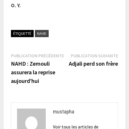
O. Y.
ÉTIQUETTÉ
NAHD
Navigation
Publication
Publi
PUBLICATION PRÉCÉDENTE
PUBLICATION SUIVANTE
précédente :
suiva
NAHD : Zemouli
Adjali perd son frère
de
assurera la reprise
l’article
aujourd’hui
mustapha
Voir tous les articles de